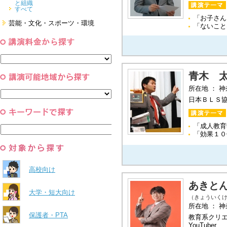
と組織
すべて
「お子さん
芸能・文化・スポーツ・環境
「ないこと
芸能・文化
スポーツ
環境・自然科学
すべて
青木 
所在地 ： 
日本ＢＬＳ
「成人教育
「効果１０
高校向け
あきと
大学・短大向け
（きょういく
所在地 ： 
保護者・PTA
教育系クリ
YouTuber