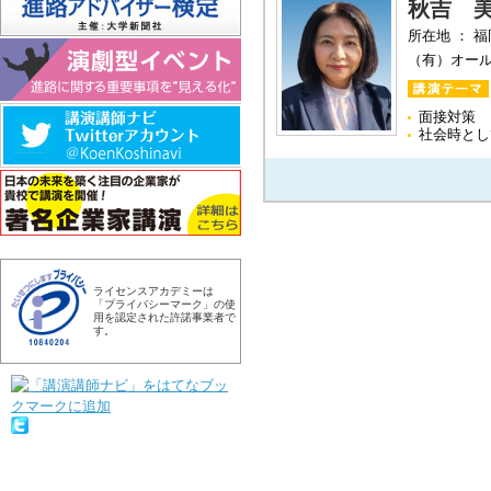
秋吉 
所在地 ： 
（有）オー
面接対策
社会時とし
ライセンスアカデミーは
「プライバシーマーク」の使
用を認定された許諾事業者で
す。