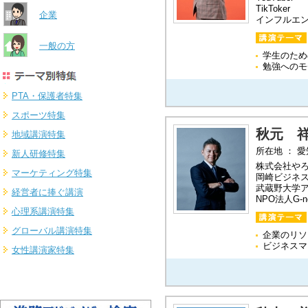
TikToker
企業
インフルエ
一般の方
学生のため
勉強へのモ
PTA・保護者特集
スポーツ特集
秋元 
地域講演特集
所在地 ： 
新人研修特集
株式会社や
マーケティング特集
岡崎ビジネ
武蔵野大学ア
経営者に捧ぐ講演
NPO法人G-
心理系講演特集
グローバル講演特集
企業のリソ
ビジネスマ
女性講演家特集