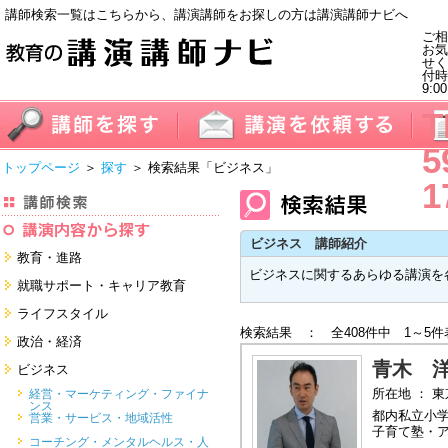
講師検索一覧はこちらから、講演講師をお探しの方は講演講師ナビへ
ご相
お気
せく
付
9:0
T
5
トップページ
＞
探す
＞ 検索結果
「ビジネス」
1
ビジネス 講師紹介
教育・進路
ビジネスに関するあらゆる講演を
進学・受験
就職サポート・キャリア教育
教員・保護者
就職サポートツール対策
ライフスタイル
子育て・フリーター・ニート
検索結果 ： 全408件中 1～5件
面接・ディスカッション・マナー
健康・美容・女性・食育
政治・経済
対策
留学
就職．業界・企業研究
看護・介護・ボランティア
青木 
国際
ビジネス
すべて
すべて
家族・住まい・デザイン・マネー
日本
所在地 ： 
経営・マーケティング・ファイナ
ンス
モチベーション・経験・夢
すべて
都内私立小
営業・サービス・地域活性
子育て塾・
すべて
コーチング・メンタルヘルス・人