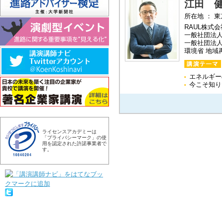
江田 
所在地 ： 
RAUL株式
一般社団法人
一般社団法
環境省 地
エネルギー
今こそ知り
ライセンスアカデミーは
「プライバシーマーク」の使
用を認定された許諾事業者で
す。