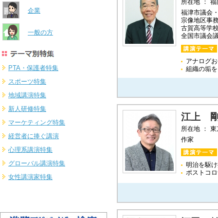
所在地 ： 
企業
福津市議会
宗像地区事
古賀高等学
一般の方
全国市議会議
アナログお
PTA・保護者特集
組織の垢を
スポーツ特集
地域講演特集
新人研修特集
江上 
マーケティング特集
所在地 ： 
経営者に捧ぐ講演
作家
心理系講演特集
グローバル講演特集
明治を駆け
ポストコロ
女性講演家特集