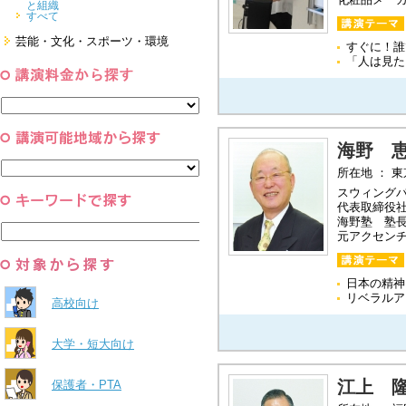
と組織
すべて
芸能・文化・スポーツ・環境
すぐに！誰
「人は見た
芸能・文化
スポーツ
環境・自然科学
すべて
海野 
所在地 ： 
スウィング
代表取締役
海野塾 塾
元アクセン
日本の精神
リベラルア
高校向け
大学・短大向け
江上 
保護者・PTA