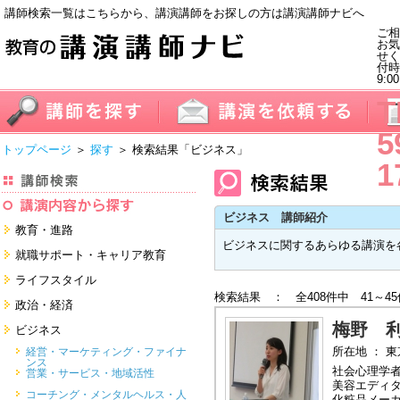
講師検索一覧はこちらから、講演講師をお探しの方は講演講師ナビへ
ご相
お気
せく
付
9:0
T
5
トップページ
＞
探す
＞ 検索結果
「ビジネス」
1
ビジネス 講師紹介
教育・進路
ビジネスに関するあらゆる講演を
進学・受験
就職サポート・キャリア教育
教員・保護者
就職サポートツール対策
ライフスタイル
子育て・フリーター・ニート
検索結果 ： 全408件中 41～4
面接・ディスカッション・マナー
健康・美容・女性・食育
政治・経済
対策
留学
就職．業界・企業研究
看護・介護・ボランティア
梅野 
国際
ビジネス
すべて
すべて
家族・住まい・デザイン・マネー
日本
所在地 ： 
経営・マーケティング・ファイナ
ンス
モチベーション・経験・夢
すべて
社会心理学
営業・サービス・地域活性
美容エディ
すべて
コーチング・メンタルヘルス・人
化粧品メー